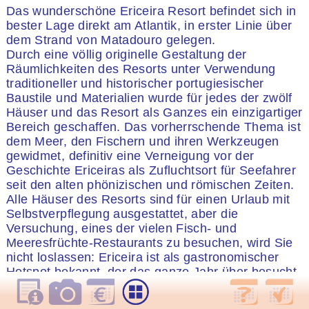
Das wunderschöne Ericeira Resort befindet sich in
bester Lage direkt am Atlantik, in erster Linie über
dem Strand von Matadouro gelegen.
Durch eine völlig originelle Gestaltung der
Räumlichkeiten des Resorts unter Verwendung
traditioneller und historischer portugiesischer
Baustile und Materialien wurde für jedes der zwölf
Häuser und das Resort als Ganzes ein einzigartiger
Bereich geschaffen. Das vorherrschende Thema ist
dem Meer, den Fischern und ihren Werkzeugen
gewidmet, definitiv eine Verneigung vor der
Geschichte Ericeiras als Zufluchtsort für Seefahrer
seit den alten phönizischen und römischen Zeiten.
Alle Häuser des Resorts sind für einen Urlaub mit
Selbstverpflegung ausgestattet, aber die
Versuchung, eines der vielen Fisch- und
Meeresfrüchte-Restaurants zu besuchen, wird Sie
nicht loslassen: Ericeira ist als gastronomischer
Hotspot bekannt, der das ganze Jahr über besucht
wird und von den Einwohnern Lissabons sehr
geschätzt wird, die gerne an die Küste fahren, um