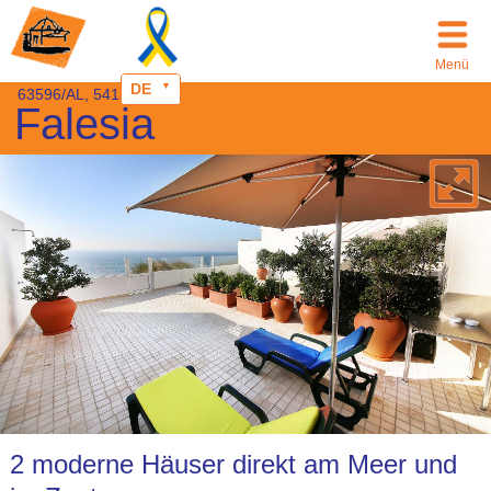
Menü
DE
63596/AL, 54139/AL
Falesia
2 moderne Häuser direkt am Meer und