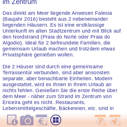
im Zentrum
Das direkt am Meer liegende Anwesen Falesia
(Baujahr 2016) besteht aus 2 nebeneinander
liegenden Häusern. Es ist eine erstklassige
Unterkunft im alten Stadtzentrum und mit Blick auf
den Nordstrand (Praia do Norte oder Praia do
Algodio). Ideal für 2 befreundete Familien, die
gemeinsam Urlaub machen und trotzdem etwas
Privatsphäre genießen wollen.
Die 2 Häuser sind durch eine gemeinsame
Terrassentür verbunden, sind aber ansonsten
separate, aber benachbarte Einheiten. Modern
ausgestattet, wird es Ihnen in Ihrem Urlaub an
nichts fehlen. Genießen Sie die erste Reihe über
dem Meer - näher zum Strand im Zentrum von
Ericeira geht es nicht. Restaurants,
Lebensmittelgeschäfte, Bäckereien, etc. sind in
wenigen Gehminuten erreichbar. In das historische
Zentrum, wo Sie weitere Restaurants, Bars und
Nachtclubs finden, sind es ca. 10 Minuten zu Fuß.