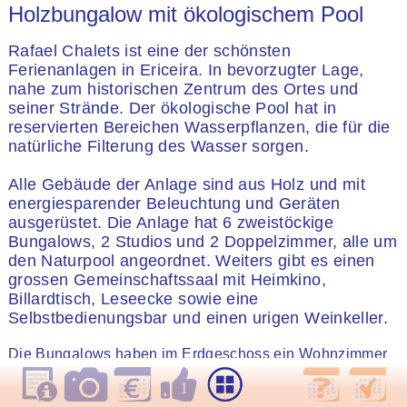
Holzbungalow mit ökologischem Pool
Rafael Chalets ist eine der schönsten
Ferienanlagen in Ericeira. In bevorzugter Lage,
nahe zum historischen Zentrum des Ortes und
seiner Strände. Der ökologische Pool hat in
reservierten Bereichen Wasserpflanzen, die für die
natürliche Filterung des Wasser sorgen.
Alle Gebäude der Anlage sind aus Holz und mit
energiesparender Beleuchtung und Geräten
ausgerüstet. Die Anlage hat 6 zweistöckige
Bungalows, 2 Studios und 2 Doppelzimmer, alle um
den Naturpool angeordnet. Weiters gibt es einen
grossen Gemeinschaftssaal mit Heimkino,
Billardtisch, Leseecke sowie eine
Selbstbedienungsbar und einen urigen Weinkeller.
Die Bungalows haben im Erdgeschoss ein Wohnzimmer
mit Kochecke und ein Badezimmer, sowie eine nette
Terrasse mit Blick auf den Pool und Garten und Tisch und
1
Sessel für eine Mahlzeit im Freien. Im ersten Stock