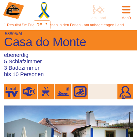
am Land
Menü
DE
1 Resultat für: Ericeira - Wohnen in den Ferien - am nahegelengen Land
53805/AL
Casa do Monte
ebenerdig
5 Schlafzimmer
3 Badezimmer
bis 10 Personen
10