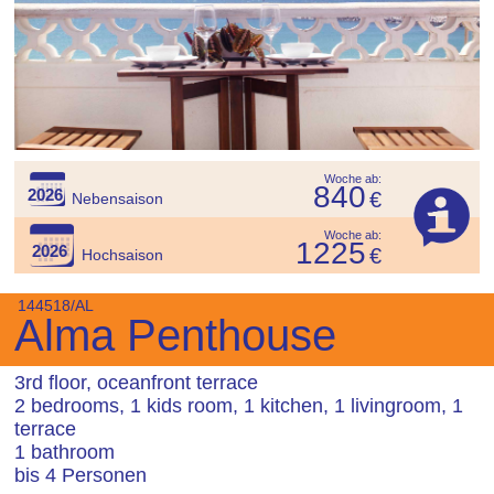
Woche ab:
840
2026
€
Nebensaison
Woche ab:
1225
2026
€
Hochsaison
144518/AL
Alma Penthouse
3rd floor, oceanfront terrace
2 bedrooms, 1 kids room, 1 kitchen, 1 livingroom, 1
terrace
1 bathroom
bis 4 Personen