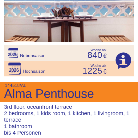
Woche ab:
840
2026
€
Nebensaison
Woche ab:
1225
2026
€
Hochsaison
144518/AL
Alma Penthouse
3rd floor, oceanfront terrace
2 bedrooms, 1 kids room, 1 kitchen, 1 livingroom, 1
terrace
1 bathroom
bis 4 Personen