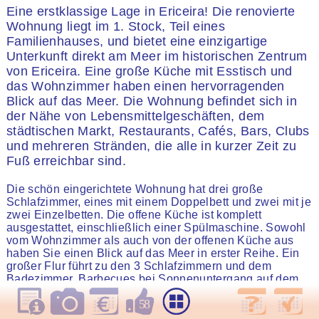
Eine erstklassige Lage in Ericeira! Die renovierte
Wohnung liegt im 1. Stock, Teil eines
Familienhauses, und bietet eine einzigartige
Unterkunft direkt am Meer im historischen Zentrum
von Ericeira. Eine große Küche mit Esstisch und
das Wohnzimmer haben einen hervorragenden
Blick auf das Meer. Die Wohnung befindet sich in
der Nähe von Lebensmittelgeschäften, dem
städtischen Markt, Restaurants, Cafés, Bars, Clubs
und mehreren Stränden, die alle in kurzer Zeit zu
Fuß erreichbar sind.
Die schön eingerichtete Wohnung hat drei große
Schlafzimmer, eines mit einem Doppelbett und zwei mit je
zwei Einzelbetten. Die offene Küche ist komplett
ausgestattet, einschließlich einer Spülmaschine. Sowohl
vom Wohnzimmer als auch von der offenen Küche aus
haben Sie einen Blick auf das Meer in erster Reihe. Ein
großer Flur führt zu den 3 Schlafzimmern und dem
Badezimmer. Barbecues bei Sonnenuntergang auf dem
Balkon am Meer runden dieses herrliche Heim ab.
58
Bewertung
58