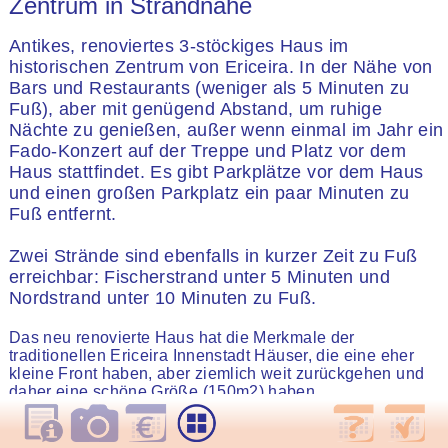
Zentrum in Strandnähe
Antikes, renoviertes 3-stöckiges Haus im
historischen Zentrum von Ericeira. In der Nähe von
Bars und Restaurants (weniger als 5 Minuten zu
Fuß), aber mit genügend Abstand, um ruhige
Nächte zu genießen, außer wenn einmal im Jahr ein
Fado-Konzert auf der Treppe und Platz vor dem
Haus stattfindet. Es gibt Parkplätze vor dem Haus
und einen großen Parkplatz ein paar Minuten zu
Fuß entfernt.
Zwei Strände sind ebenfalls in kurzer Zeit zu Fuß
erreichbar: Fischerstrand unter 5 Minuten und
Nordstrand unter 10 Minuten zu Fuß.
Das neu renovierte Haus hat die Merkmale der
traditionellen Ericeira Innenstadt Häuser, die eine eher
kleine Front haben, aber ziemlich weit zurückgehen und
daher eine schöne Größe (150m2) haben.
Das Erdgeschoss verfügt über ein Wohnzimmer, Bad,
Küche und einen kleinen Innenhof mit Grillplatz.