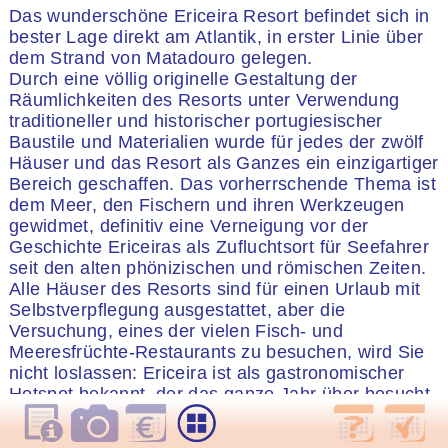
Das wunderschöne Ericeira Resort befindet sich in
bester Lage direkt am Atlantik, in erster Linie über
dem Strand von Matadouro gelegen.
Durch eine völlig originelle Gestaltung der
Räumlichkeiten des Resorts unter Verwendung
traditioneller und historischer portugiesischer
Baustile und Materialien wurde für jedes der zwölf
Häuser und das Resort als Ganzes ein einzigartiger
Bereich geschaffen. Das vorherrschende Thema ist
dem Meer, den Fischern und ihren Werkzeugen
gewidmet, definitiv eine Verneigung vor der
Geschichte Ericeiras als Zufluchtsort für Seefahrer
seit den alten phönizischen und römischen Zeiten.
Alle Häuser des Resorts sind für einen Urlaub mit
Selbstverpflegung ausgestattet, aber die
Versuchung, eines der vielen Fisch- und
Meeresfrüchte-Restaurants zu besuchen, wird Sie
nicht loslassen: Ericeira ist als gastronomischer
Hotspot bekannt, der das ganze Jahr über besucht
wird und von den Einwohnern Lissabons sehr
geschätzt wird, die gerne an die Küste fahren, um