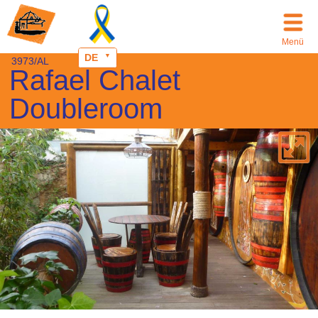
Menü
DE
3973/AL
Rafael Chalet
Doubleroom