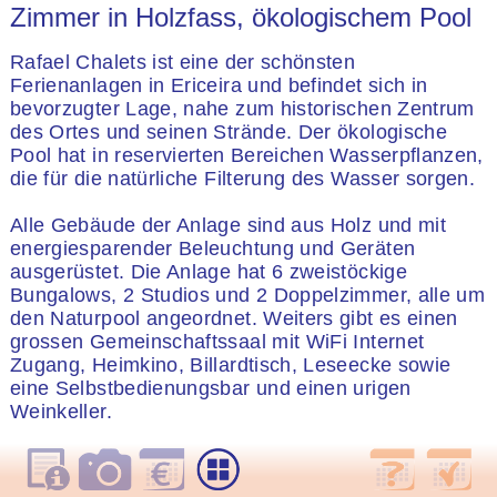
Zimmer in Holzfass, ökologischem Pool
Rafael Chalets ist eine der schönsten
Ferienanlagen in Ericeira und befindet sich in
bevorzugter Lage, nahe zum historischen Zentrum
des Ortes und seinen Strände. Der ökologische
Pool hat in reservierten Bereichen Wasserpflanzen,
die für die natürliche Filterung des Wasser sorgen.
Alle Gebäude der Anlage sind aus Holz und mit
energiesparender Beleuchtung und Geräten
ausgerüstet. Die Anlage hat 6 zweistöckige
Bungalows, 2 Studios und 2 Doppelzimmer, alle um
den Naturpool angeordnet. Weiters gibt es einen
grossen Gemeinschaftssaal mit WiFi Internet
Zugang, Heimkino, Billardtisch, Leseecke sowie
eine Selbstbedienungsbar und einen urigen
Weinkeller.
Die 2 Doppelzimmer sind absolut einzigartig, sie wurden
innerhalb eines riesen grossen Holzfasses gebaut. Jedes
der