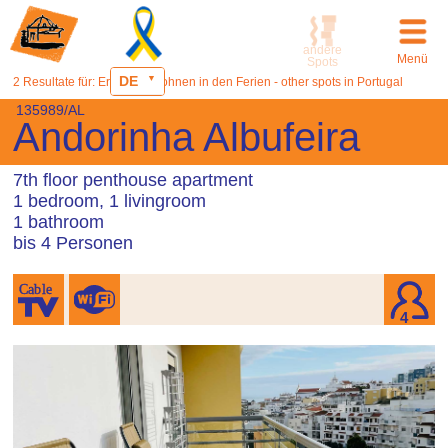
andere
Menü
Spots
DE
2 Resultate für: Ericeira - Wohnen in den Ferien - other spots in Portugal
135989/AL
Andorinha Albufeira
7th floor penthouse apartment
1 bedroom, 1 livingroom
1 bathroom
bis 4 Personen
4